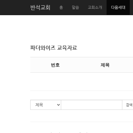
반석교회
홈
말씀
교회소개
다음세대
파더와이즈 교육자료
번호
제목
검색