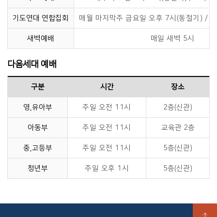
기도연대 연합집회
매월 마지막주 금요일 오후 7시(동절기) / 7
새벽예배
매일 새벽 5시
다음세대 예배
구분
시간
장소
영,유아부
주일 오전 11시
2층(신관)
아동부
주일 오전 11시
교육관 2층
중,고등부
주일 오전 11시
5층(신관)
청년부
주일 오후 1시
5층(신관)